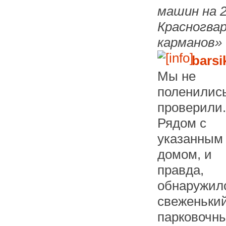
машин на 2
Красногвар
карманов»
bars
Мы не
поленилис
проверили.
Рядом с
указанным
домом, и
правда,
обнаружил
свеженьки
парковочн