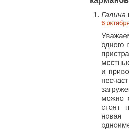
карманов
Галина
6 октября
Уважае
одного 
пристр
местны
и прив
несчас
загруж
можно 
стоят 
новая
одноим