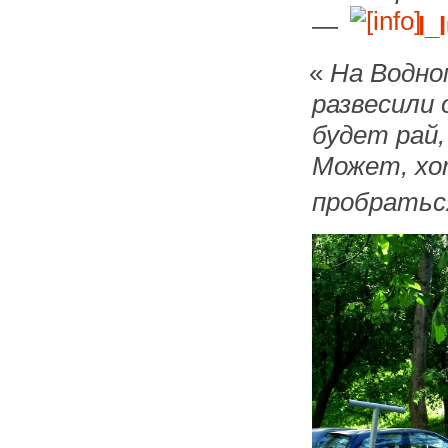
—
l_
«
На Водно
развесили 
будет рай,
Может, хо
пробратьс