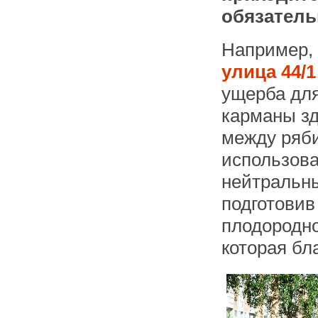
обязател
Например, 
улица 44/​
ущерба для
карманы зд
между ряби
использова
нейтральны
подготовив
плодородно
которая бл