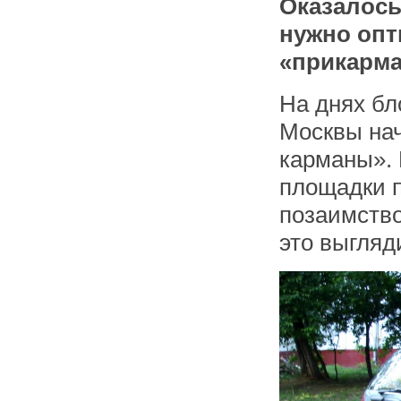
Оказалось
нужно опт
«прикарма
На днях бл
Москвы на
карманы».
площадки п
позаимство
это выгляди