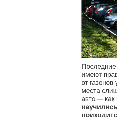
Последние
имеют прав
от газонов 
места слиш
авто — как 
научились
приходитс