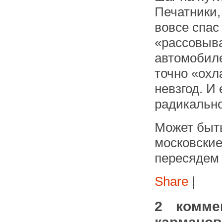
Печатники,
вовсе спас
«рассовыв
автомобиле
точно «охл
невзгод. И
радикально
Может быть
московские
пересядем 
Share
|
2 комме