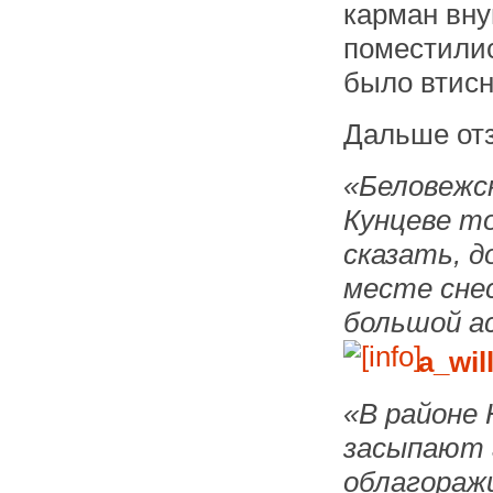
карман вну
поместилис
было втисн
Дальше отз
«Беловежск
Кунцеве то
сказать, д
месте снес
большой а
a_​wi
«В районе
засыпают 
облагораж