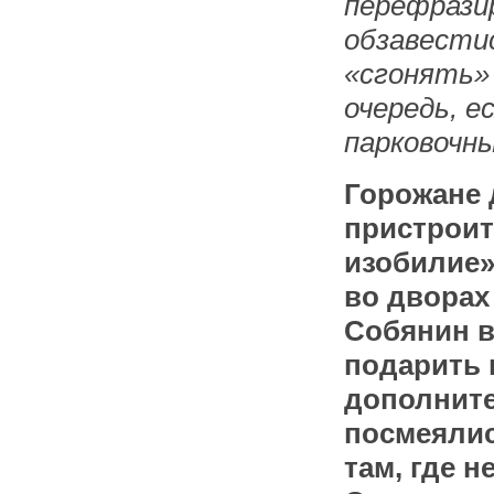
перефрази
обзавести
«сгонять» 
очередь, е
парковочн
Горожане 
пристроит
изобилие»
во дворах
Собянин в
подарить 
дополните
посмеялис
там, где н